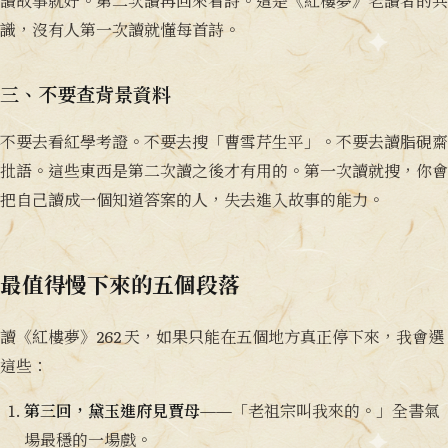
讀故事就好。第二次讀再回來看詩。這是《紅樓夢》老讀者的共
識，沒有人第一次讀就懂每首詩。
三、不要查背景資料
不要去看紅學考證。不要去搜「曹雪芹生平」。不要去讀脂硯齋
批語。這些東西是第二次讀之後才有用的。第一次讀就搜，你會
把自己讀成一個知道答案的人，失去進入故事的能力。
最值得慢下來的五個段落
讀《紅樓夢》262 天，如果只能在五個地方真正停下來，我會選
這些：
第三回，黛玉進府見賈母
——「老祖宗叫我來的。」全書氣
場最穩的一場戲。