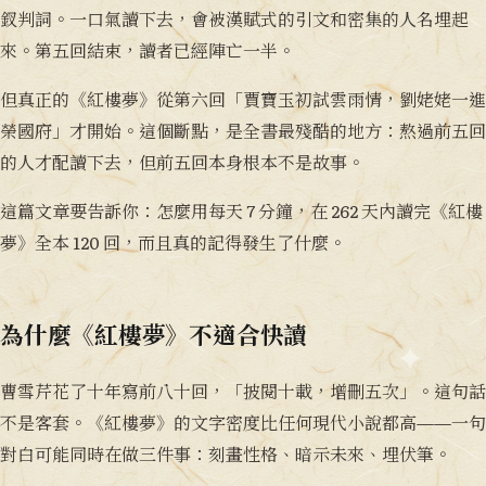
釵判詞。一口氣讀下去，會被漢賦式的引文和密集的人名埋起
來。第五回結束，讀者已經陣亡一半。
但真正的《紅樓夢》從第六回「賈寶玉初試雲雨情，劉姥姥一進
榮國府」才開始。這個斷點，是全書最殘酷的地方：熬過前五回
的人才配讀下去，但前五回本身根本不是故事。
這篇文章要告訴你：怎麼用每天 7 分鐘，在 262 天內讀完《紅樓
夢》全本 120 回，而且真的記得發生了什麼。
為什麼《紅樓夢》不適合快讀
曹雪芹花了十年寫前八十回，「披閱十載，增刪五次」。這句話
不是客套。《紅樓夢》的文字密度比任何現代小說都高——一句
對白可能同時在做三件事：刻畫性格、暗示未來、埋伏筆。