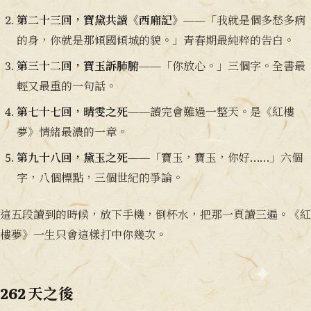
第二十三回，寶黛共讀《西廂記》
——「我就是個多愁多病
的身，你就是那傾國傾城的貌。」青春期最純粹的告白。
第三十二回，寶玉訴肺腑
——「你放心。」三個字。全書最
輕又最重的一句話。
第七十七回，晴雯之死
——讀完會難過一整天。是《紅樓
夢》情緒最濃的一章。
第九十八回，黛玉之死
——「寶玉，寶玉，你好……」六個
字，八個標點，三個世紀的爭論。
這五段讀到的時候，放下手機，倒杯水，把那一頁讀三遍。《紅
樓夢》一生只會這樣打中你幾次。
262 天之後