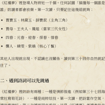
《紅樓夢》裡登場人物將近一千個。任何試圖「搞懂每一個誰是
誰」的讀者都會放棄。第一次讀，只要記住這幾組就夠：
賈寶玉、林黛玉、薛寶釵（主角三角）
賈母、王夫人、鳳姐（當家三代女性）
四春：元春、迎春、探春、惜春
襲人、晴雯、紫鵑（核心丫鬟）
其他人出現就出現，不認識也沒關係，讀到第三十回你自然就記
住了。
二、遇到詩詞可以先跳過
《紅樓夢》裡的詩有兩種：一種是情節推進（例如第三十七回海
棠社寫菊花詩），一種是純粹炫技。第一次讀，把詩當作空氣，