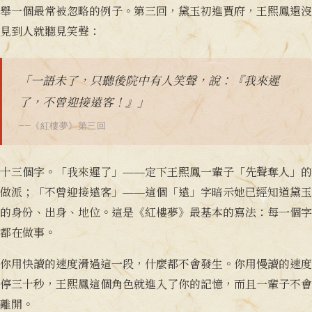
舉一個最常被忽略的例子。第三回，黛玉初進賈府，王熙鳳還沒
見到人就聽見笑聲：
「一語未了，只聽後院中有人笑聲，說：『我來遲
了，不曾迎接遠客！』」
——《紅樓夢》第三回
十三個字。「我來遲了」——定下王熙鳳一輩子「先聲奪人」的
做派；「不曾迎接遠客」——這個「遠」字暗示她已經知道黛玉
的身份、出身、地位。這是《紅樓夢》最基本的寫法：每一個字
都在做事。
你用快讀的速度滑過這一段，什麼都不會發生。你用慢讀的速度
停三十秒，王熙鳳這個角色就進入了你的記憶，而且一輩子不會
離開。