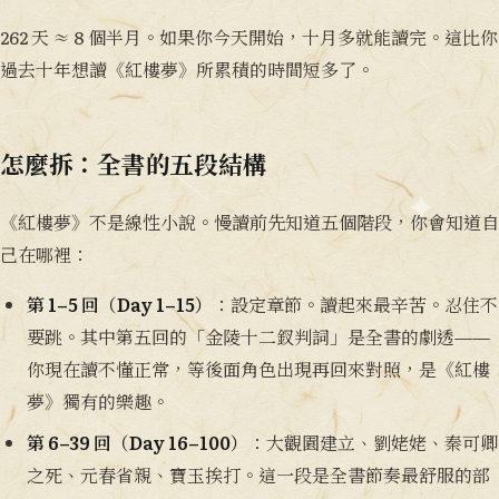
262 天 ≈ 8 個半月。如果你今天開始，十月多就能讀完。這比你
過去十年想讀《紅樓夢》所累積的時間短多了。
怎麼拆：全書的五段結構
《紅樓夢》不是線性小說。慢讀前先知道五個階段，你會知道自
己在哪裡：
第 1–5 回（Day 1–15）
：設定章節。讀起來最辛苦。忍住不
要跳。其中第五回的「金陵十二釵判詞」是全書的劇透——
你現在讀不懂正常，等後面角色出現再回來對照，是《紅樓
夢》獨有的樂趣。
第 6–39 回（Day 16–100）
：大觀園建立、劉姥姥、秦可卿
之死、元春省親、寶玉挨打。這一段是全書節奏最舒服的部