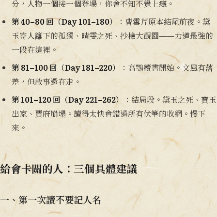
分，人物一個接一個登場，你會不知不覺上癮。
第 40–80 回（Day 101–180）
：曹雪芹原本結尾前夜。黛
玉寄人籬下的孤獨、晴雯之死、抄檢大觀園——力道最強的
一段在這裡。
第 81–100 回（Day 181–220）
：高鶚續書開始。文風有落
差，但故事還在走。
第 101–120 回（Day 221–262）
：結局段。黛玉之死、寶玉
出家、賈府崩塌。讀得太快會錯過所有伏筆的收網。慢下
來。
給會卡關的人：三個具體建議
一、第一次讀不要記人名