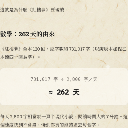
這就是為什麼《紅樓夢》要慢讀。
數學：262 天的由來
《紅樓夢》全本 120 回，總字數約 731,017 字（以庚辰本加程乙
本續四十回為準）。
731,017 字 ÷ 2,800 字／天
≈ 262 天
每天 2,800 字相當於一頁半現代小說，閱讀時間大約 7 分鐘。這
個速度快到不會累，慢到你真的能讀進去每個字。