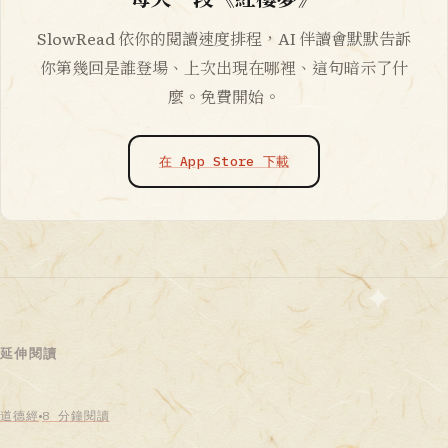
SlowRead 依你的閱讀速度排程，AI 伴讀會默默告訴
你第幾回是誰登場、上次出現在哪裡、這句暗示了什
麼。免費開始。
在 App Store 下載
延伸閱讀
道德經
8 分鐘閱讀