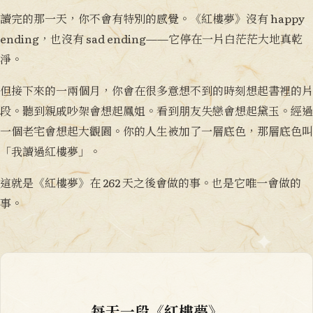
讀完的那一天，你不會有特別的感覺。《紅樓夢》沒有 happy
ending，也沒有 sad ending——它停在一片白茫茫大地真乾
淨。
但接下來的一兩個月，你會在很多意想不到的時刻想起書裡的片
段。聽到親戚吵架會想起鳳姐。看到朋友失戀會想起黛玉。經過
一個老宅會想起大觀園。你的人生被加了一層底色，那層底色叫
「我讀過紅樓夢」。
這就是《紅樓夢》在 262 天之後會做的事。也是它唯一會做的
事。
每天一段《紅樓夢》