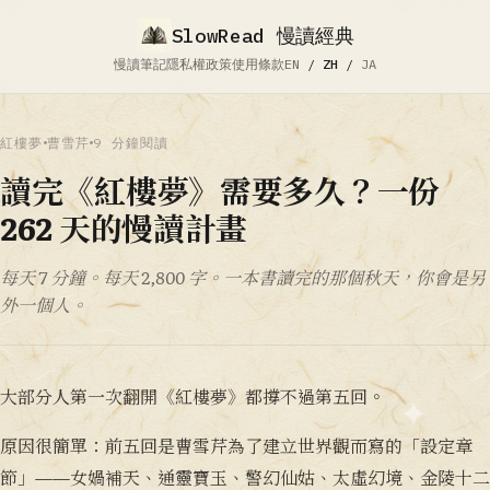
SlowRead 慢讀經典
慢讀筆記
隱私權政策
使用條款
EN
/
ZH
/
JA
紅樓夢
曹雪芹
9 分鐘閱讀
讀完《紅樓夢》需要多久？一份
262 天的慢讀計畫
每天 7 分鐘。每天 2,800 字。一本書讀完的那個秋天，你會是另
外一個人。
大部分人第一次翻開《紅樓夢》都撐不過第五回。
原因很簡單：前五回是曹雪芹為了建立世界觀而寫的「設定章
節」——女媧補天、通靈寶玉、警幻仙姑、太虛幻境、金陵十二