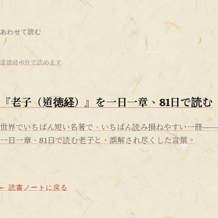
あわせて読む
道徳経
8分で読めます
『老子（道徳経）』を一日一章、81日で読む
世界でいちばん短い名著で、いちばん読み損ねやすい一冊——
一日一章、81日で読む老子と、誤解され尽くした言葉。
← 読書ノートに戻る