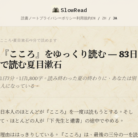
SlowRead
読書ノート
プライバシーポリシー
利用規約
EN
/
ZH
/
JA
こころ
夏目漱石
9分で読めます
『こころ』をゆっくり読む — 83日
で読む夏目漱石
1日7分。1日1,800字。読み終わった夏の終わりに、あなたは別
人になっている。
日本人のほとんどが『こころ』を一度は読もうとする。そし
て、ほとんどの人が「下 先生と遺書」の途中でやめる。
理由ははっきりしている。『こころ』は、最後の三分の一を読