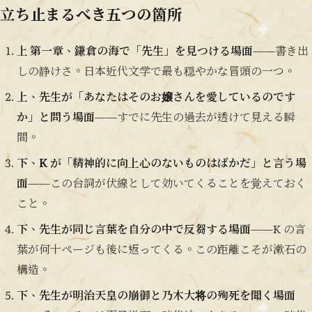
立ち止まるべき五つの箇所
上 第一章、鎌倉の海で「先生」を見つける場面
——書き出
しの静けさ。日本近代文学で最も穏やかな冒頭の一つ。
上、先生が「あなたはそのお嬢さんを愛しているのです
か」と問う場面
——すでに先生の過去が透けて見える瞬
間。
下、K が「精神的に向上心のないものはばかだ」と言う場
面
——この台詞が伏線として効いてくることを覚えておく
こと。
下、先生が同じ言葉を自分の中で反芻する場面
——K の言
葉が何十ページも後に返ってくる。この距離こそが漱石の
構造。
下、先生が明治天皇の崩御と乃木大将の殉死を聞く場面