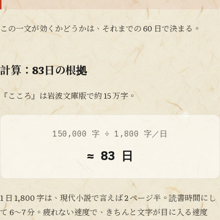
この一文が効くかどうかは、それまでの 60 日で決まる。
計算：83日の根拠
『こころ』は岩波文庫版で約 15 万字。
150,000 字 ÷ 1,800 字／日
≈ 83 日
1 日 1,800 字は、現代小説で言えば 2 ページ半。読書時間にし
て 6〜7 分。疲れない速度で、きちんと文字が目に入る速度