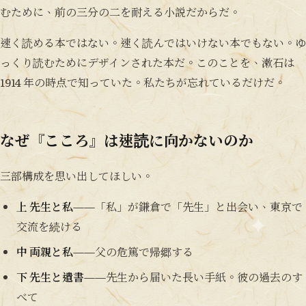
むために、前の三分の二を耐える小説だからだ。
速く読める本ではない。速く読んではいけない本でもない。ゆ
っくり読むためにデザインされた本だ。このことを、漱石は
1914 年の時点で知っていた。私たちが忘れているだけだ。
なぜ『こころ』は速読に向かないのか
三部構成を思い出してほしい。
上 先生と私
——「私」が鎌倉で「先生」と出会い、東京で
交流を続ける
中 両親と私
——父の危篤で帰郷する
下 先生と遺書
——先生から届いた長い手紙。彼の過去のす
べて