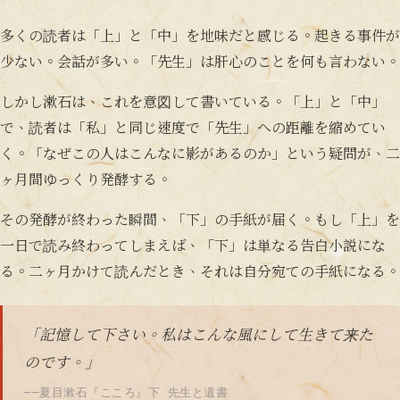
多くの読者は「上」と「中」を地味だと感じる。起きる事件が
少ない。会話が多い。「先生」は肝心のことを何も言わない。
しかし漱石は、これを意図して書いている。「上」と「中」
で、読者は「私」と同じ速度で「先生」への距離を縮めてい
く。「なぜこの人はこんなに影があるのか」という疑問が、二
ヶ月間ゆっくり発酵する。
その発酵が終わった瞬間、「下」の手紙が届く。もし「上」を
一日で読み終わってしまえば、「下」は単なる告白小説にな
る。二ヶ月かけて読んだとき、それは自分宛ての手紙になる。
「記憶して下さい。私はこんな風にして生きて来た
のです。」
——夏目漱石『こころ』下 先生と遺書