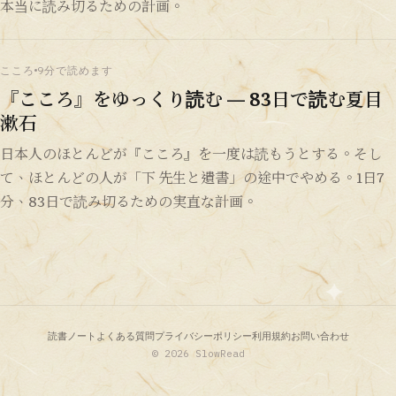
本当に読み切るための計画。
こころ
9分で読めます
『こころ』をゆっくり読む — 83日で読む夏目
漱石
日本人のほとんどが『こころ』を一度は読もうとする。そし
て、ほとんどの人が「下 先生と遺書」の途中でやめる。1日7
分、83日で読み切るための実直な計画。
読書ノート
よくある質問
プライバシーポリシー
利用規約
お問い合わせ
© 2026 SlowRead