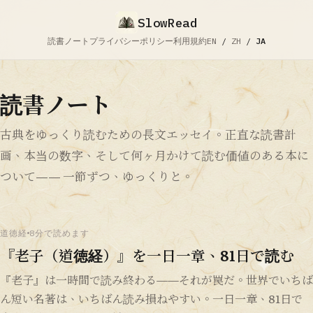
SlowRead
読書ノート
プライバシーポリシー
利用規約
EN
/
ZH
/
JA
読書ノート
古典をゆっくり読むための長文エッセイ。正直な読書計
画、本当の数字、そして何ヶ月かけて読む価値のある本に
ついて—— 一節ずつ、ゆっくりと。
道徳経
8分で読めます
『老子（道徳経）』を一日一章、81日で読む
『老子』は一時間で読み終わる——それが罠だ。世界でいちば
ん短い名著は、いちばん読み損ねやすい。一日一章、81日で